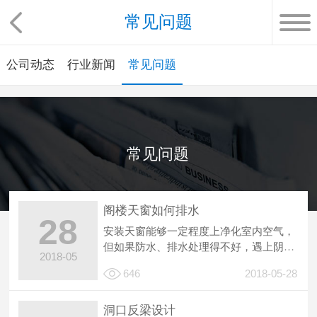
常见问题
公司动态
行业新闻
常见问题
常见问题
阁楼天窗如何排水
28
安装天窗能够一定程度上净化室内空气，
但如果防水、排水处理得不好，遇上阴雨
2018-05
天气，房屋漏雨什么的挡都挡不住。 ...
646
2018-05-28
洞口反梁设计