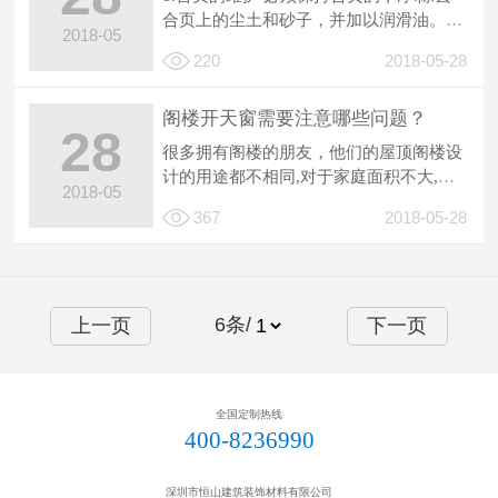
合页上的尘土和砂子，并加以润滑油。润
2018-05
滑孚由立至少每年加一次。 ...
220
2018-05-28
阁楼开天窗需要注意哪些问题？
28
很多拥有阁楼的朋友，他们的屋顶阁楼设
计的用途都不相同,对于家庭面积不大,想
2018-05
把阁楼派用场的,装上屋顶天窗是最好的...
367
2018-05-28
6
条/
上一页
下一页
全国定制热线
400-8236990
深圳市恒山建筑装饰材料有限公司